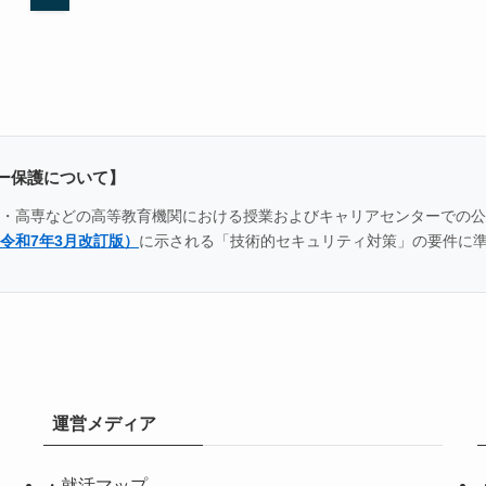
ー保護について】
全国の大学・高専などの高等教育機関における授業およびキャリアセンター
令和7年3月改訂版）
に示される「技術的セキュリティ対策」の要件に
運営メディア
・
就活マップ