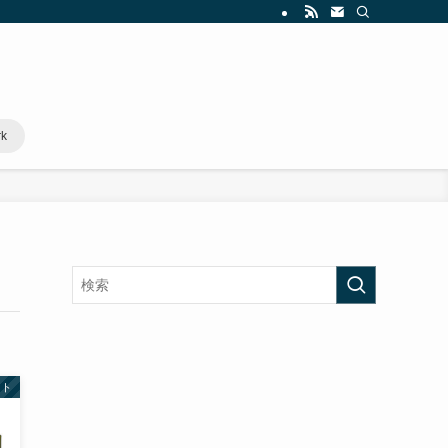
rk
スト