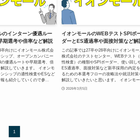
ルのインターン優遇ルー
イオンモールのWEBテストSPIボ
】早期選考や倍率など解説
ダーとES通過率や面接対策など解
8卒向けにイオンモール株式会
この記事では27卒や28卒向けにイオンモー
ンシップ、オープンカンパニー
株式会社のテストセンター、WEBテスト
/2028の優遇ルートや早期選考、倍
性検査）の種類やSPIボーダー、使い回し
解説していきます。 イオンモ
ES通過率、面接対策など新卒採用の内定
ンシップの適性検査やESなど
るための本選考フローの攻略法や就活対策
報も紹介していくので参...
解説していきたいと思います。 イオンモー.
2026年3月5日
1