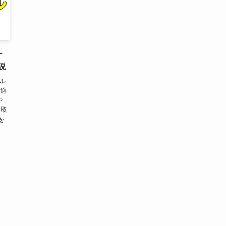
ー
説
ル
（適
や
を取
を
..