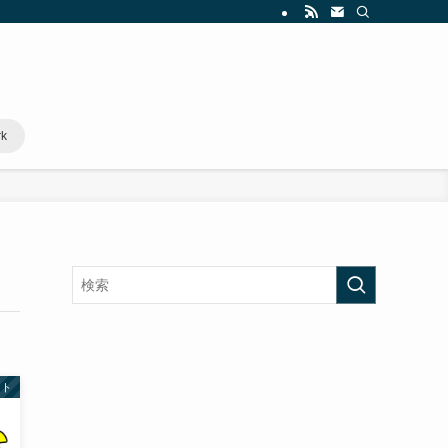
rk
スト