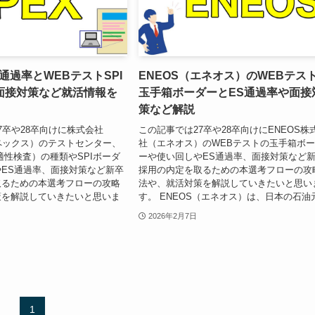
S通過率とWEBテストSPI
ENEOS（エネオス）のWEBテス
面接対策など就活情報を
玉手箱ボーダーとES通過率や面接
策など解説
7卒や28卒向けに株式会社
この記事では27卒や28卒向けにENEOS株
ンペックス）のテストセンター、
社（エネオス）のWEBテストの玉手箱ボ
適性検査）の種類やSPIボーダ
ーや使い回しやES通過率、面接対策など
ES通過率、面接対策など新卒
採用の内定を取るための本選考フローの攻
取るための本選考フローの攻略
法や、就活対策を解説していきたいと思い
策を解説していきたいと思いま
す。 ENEOS（エネオス）は、日本の石油元.
2026年2月7日
1