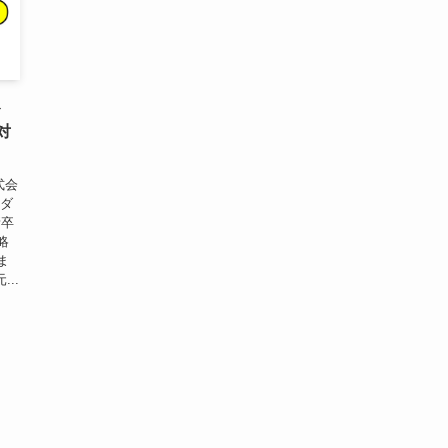
ト
対
式会
ーダ
新卒
略
ま
..