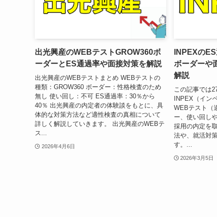
出光興産のWEBテストGROW360ボ
INPEXのE
ーダーとES通過率や面接対策を解説
ボーダーや
解説
出光興産のWEBテストまとめ WEBテストの
種類：GROW360 ボーダー：性格検査のため
この記事では2
無し 使い回し：不可 ES通過率：30％から
INPEX（イ
40％ 出光興産の内定者の体験談をもとに、具
WEBテスト（
体的な対策方法など適性検査の真相について
ー、使い回しや
詳しく解説していきます。 出光興産のWEBテ
採用の内定を
ス...
法や、就活対
す。...
2026年4月6日
2026年3月5日