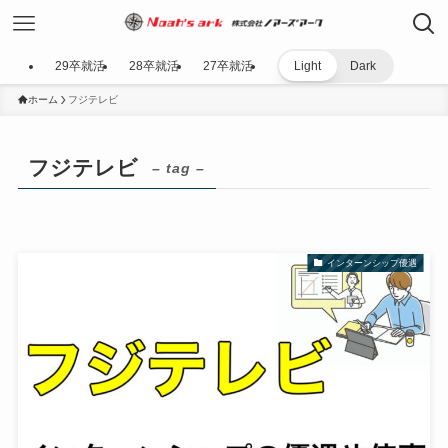
29卒就活
28卒就活
27卒就活
Light
Dark
ホーム
フジテレビ
フジテレビ
– tag –
インターンシップ優遇