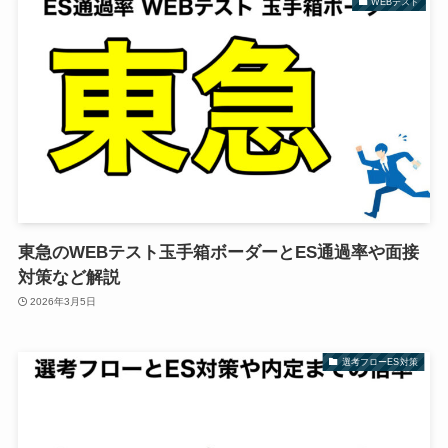
WEBテスト
東急のWEBテスト玉手箱ボーダーとES通過率や面接
対策など解説
2026年3月5日
選考フローES対策