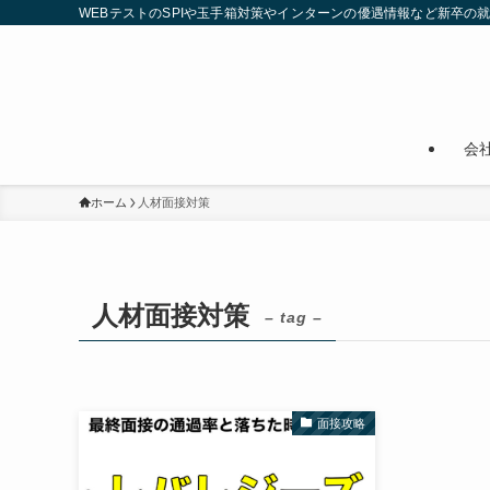
WEBテストのSPIや玉手箱対策やインターンの優遇情報など新卒の
会
ホーム
人材面接対策
人材面接対策
– tag –
面接攻略