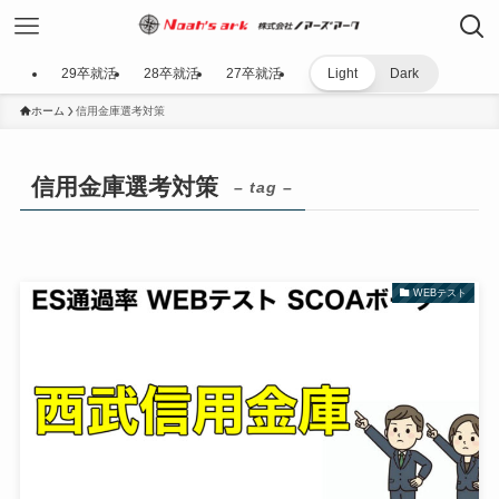
29卒就活
28卒就活
27卒就活
Light
Dark
ホーム
信用金庫選考対策
信用金庫選考対策
– tag –
WEBテスト