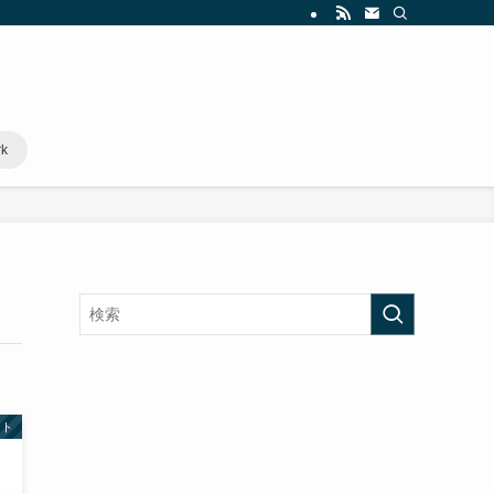
rk
スト