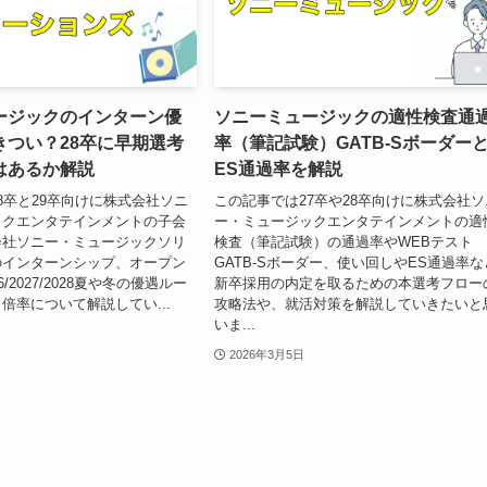
ージックのインターン優
ソニーミュージックの適性検査通
きつい？28卒に早期選考
率（筆記試験）GATB-Sボーダー
はあるか解説
ES通過率を解説
8卒と29卒向けに株式会社ソニ
この記事では27卒や28卒向けに株式会社ソ
ックエンタテインメントの子会
ー・ミュージックエンタテインメントの適
会社ソニー・ミュージックソリ
検査（筆記試験）の通過率やWEBテスト
のインターンシップ、オープン
GATB-Sボーダー、使い回しやES通過率な
/2027/2028夏や冬の優遇ルー
新卒採用の内定を取るための本選考フロー
倍率について解説してい...
攻略法や、就活対策を解説していきたいと
いま...
2026年3月5日