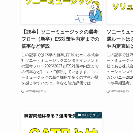
【28卒】ソニーミュージックの選考
ソニーミュ
フロー（新卒）ES対策や内定までの
遇ルートは
倍率など解説
や内定直結
この記事では28卒の新卒採用のために株式会
この記事では2
社ソニー・ミュージックエンタテインメント
ー・ミュージ
の選考フロー2026/2027とES対策や内定まで
社である株式
の倍率などについて解説していきます。 ソニ
ューションズ
ーミュージックの新卒採用で多くの学生が壁
カンパニー2026
を感じやすいのは、単なる能力評価では...
トや早期選考、
2026年4月25日
2026年4月22日
WEBテスト