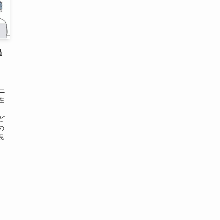
過
と
ニ
性
ど
の
思