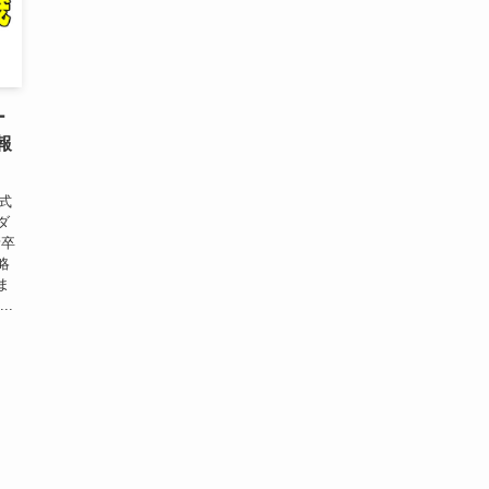
ー
報
式
ダ
新卒
略
ま
..