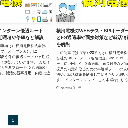
インターン優遇ルート
横河電機のWEBテストSPIボーダ
早期選考や倍率など解説
とES通過率や面接対策など就活情
を解説
8卒向けに横河電機株式会社の
ップ、オープンカンパニー
この記事では27卒や28卒向けに横河電機株
/2028夏や冬の優遇ルートや早期選
会社のWEBテスト（適性検査）やSPIボー
て解説していきます。 またイ
ー、使い回しやES通過率、面接対策など
の選考フローのES通過率や
採用の内定を取るための本選考フローの攻
略、就活の新卒採用・内定に近
法や、就活対策を解説していきたいと思い
す。 インターンシップにしろ本選考にしろ.
2026年3月19日
1