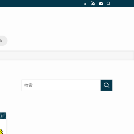
rk
スト