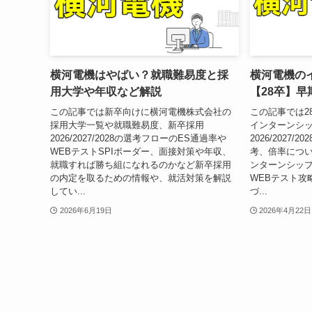
横河電機はやばい？就職難易度と採
横河電機の
用大学や年収など解説
【28卒】
この記事では新卒向けに横河電機株式会社の
この記事では2
採用大学一覧や就職難易度、新卒採用
インターンシ
2026/2027/2028の選考フローのES通過率や
2026/2027
WEBテストSPIボーダー、面接対策や年収、
考、倍率につい
就職すれば勝ち組になれるのかなど新卒採用
ンターンシップ
の内定を取るための情報や、就活対策を解説
WEBテスト攻
してい...
づ...
2026年6月19日
2026年4月22日