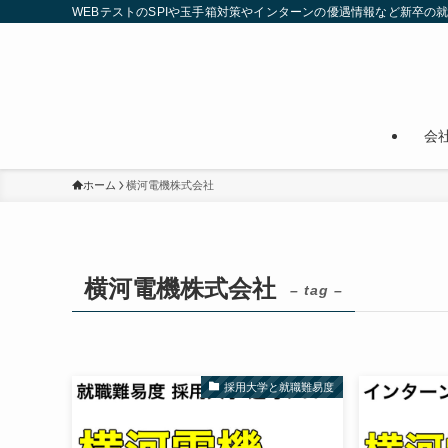
WEBテストのSPIや玉手箱対策やインターンの優遇情報など新卒の
会
ホーム
横河電機株式会社
横河電機株式会社
– tag –
採用大学と就職難易度