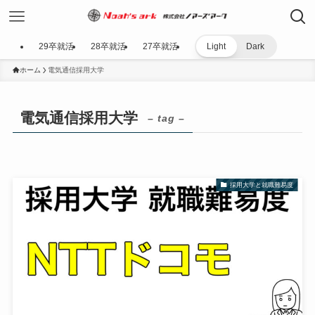
29卒就活
28卒就活
27卒就活
Light
Dark
ホーム
電気通信採用大学
電気通信採用大学
– tag –
採用大学と就職難易度