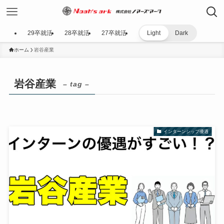
29卒就活
28卒就活
27卒就活
Light
Dark
ホーム
岩谷産業
岩谷産業
– tag –
インターンシップ優遇