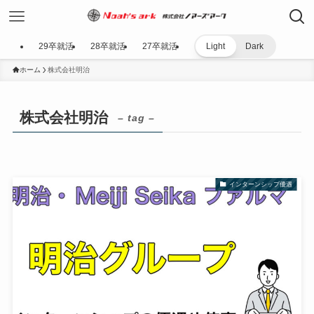
29卒就活
28卒就活
27卒就活
Light
Dark
ホーム
株式会社明治
株式会社明治
– tag –
インターンシップ優遇