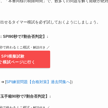
は、「本番同様の制限時間」で、数多くの問題を解く経験が絶
が出せるタイマー模試を必ず試しておくようにしましょう。
SPI90秒で7割合否判定】
↓
0秒で終わるミニ模試・
／
解説付き
SPI模擬試験
ぐ模試ページに行く
 [
SPI練習問題【合格対策】過去問集へ
]）
玉手箱90秒で7割合否判定】
↓
0秒で終わるミニ模試・
／
解説付き