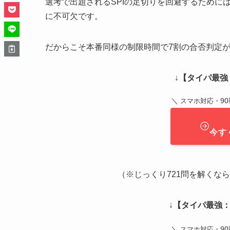
選考で出題されるSPIの足切りを回避するために
に不可欠です。
だからこそ本番同様の制限時間で7割の合否判定
↓
【タイパ最強：
＼
9
スマホ対応・
今す
（※じっくり721問を解くなら ➔
↓
【タイパ最強：
＼
9
スマホ対応・