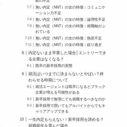
数の不足
否
無い内定（NNT）の女の特徴：コミュニケ
ーション力不足
無い内定（NNT）の女の特徴：論理性不足
無い内定（NNT）の女の特徴：就職軸がぶ
れている
無い内定（NNT）の女の特徴：熱意不足
無い内定（NNT）の女の特徴：絞り過ぎ
内定ないまま卒業した場合│エントリーでき
る企業はなくなる？
既卒の新卒採用の実態
就活はいつまでに決まらないとやばい？終
わらせる時期について
就活エージェントは既卒になるとブラック
企業が増える可能性がある
新卒採用で無理にでも就職するべきなのか
新卒採用で躓いてもアルバイトからでもキ
。
ャリアアップできる
一生内定もらえない！新卒採用を諦める？
就職留年を選んだ場合