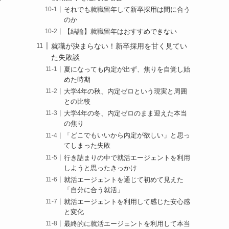
対
それでも就職留年して新卒採用は間に合う
のか
【結論】就職留年はおすすめできない
就職が決まらない！新卒採用を甘く見てい
た失敗談
夏になっても内定が出ず、焦りを自覚し始
めた時期
大学4年の秋、内定ゼロという現実と周囲
との比較
大学4年の冬、内定ゼロのまま迎えた本当
の焦り
「どこでもいいから内定が欲しい」と思っ
てしまった失敗
行き詰まりの中で就活エージェントを利用
しようと思ったきっかけ
就活エージェントを通じて初めて見えた
「自分に合う就活」
就活エージェントを利用して感じた安心感
と変化
最終的に就活エージェントを利用して本当