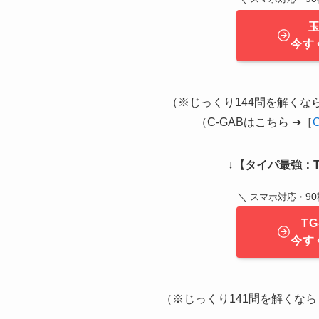
今す
（※じっくり144問を解くなら 
（C-GABはこちら ➔［
↓
【タイパ最強：T
＼
9
スマホ対応・
T
今す
（※じっくり141問を解くなら ➔