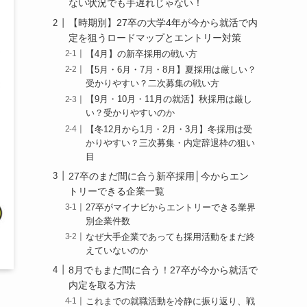
ない状況でも手遅れじゃない！
【時期別】27卒の大学4年が今から就活で内
定を狙うロードマップとエントリー対策
【4月】の新卒採用の戦い方
【5月・6月・7月・8月】夏採用は厳しい？
受かりやすい？二次募集の戦い方
【9月・10月・11月の就活】秋採用は厳し
い？受かりやすいのか
【冬12月から1月・2月・3月】冬採用は受
かりやすい？三次募集・内定辞退枠の狙い
目
27卒のまだ間に合う新卒採用│今からエン
トリーできる企業一覧
27卒がマイナビからエントリーできる業界
別企業件数
なぜ大手企業であっても採用活動をまだ終
えていないのか
8月でもまだ間に合う！27卒が今から就活で
内定を取る方法
これまでの就職活動を冷静に振り返り、戦