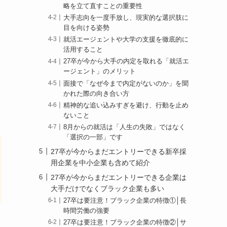
略を立て直すことの重要性
よ
大手志向を一度手放し、現実的な選択肢に
目を向ける姿勢
就活エージェントや大学の支援を徹底的に
活用すること
27卒が今から大手の内定を取れる「就活エ
ージェント」のメリット
面接で「なぜ今まで内定がないのか」を聞
かれた際の向き合い方
精神的な追い込みすぎを避け、行動を止め
ないこと
8月からの就活は「人生の失敗」ではなく
「選択の一部」です
27卒が今からまだエントリーできる新卒採
用企業を中小企業も含めて紹介
27卒が今からまだエントリーできる企業は
大手だけでなくブラック企業も多い
27卒は要注意！ブラック企業の特徴①│長
時間労働の強要
27卒は要注意！ブラック企業の特徴②│サ