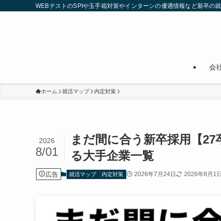
WEBテストのSPIや玉手箱対策やインターンの優遇情報など新卒の
会
ホーム
就活マップ
内定対策
まだ間に合う新卒採用【27卒
2026
8/01
る大手企業一覧
広告
2026年7月24日
2026年8月1
就活マップ
内定対策