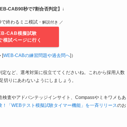
B-CAB90秒で7割合否判定】
↓
0秒で終わるミニ模試・
解説付き ／
EB-CAB模擬試験
ぐ模試ページに行く
[
WEB-CABの練習問題や過去問へ
]）
判定など、選考対策に役立ててくださいね。これから採用人数
で足切りにあわないようにしましょう。
性検査やアドバンテッジインサイト、Compassやミキワメもあ
験！「WEBテスト模擬試験タイマー機能」を一斉リリース
のお