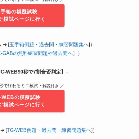
玉手箱の模擬試験
ぐ模試ページに行く
➔ [
玉手箱例題・過去問・練習問題集へ
]）
C-GABの無料練習問題や過去問へ
］）
G-WEB90秒で7割合否判定】
↓
0秒で終わるミニ模試・
／
解説付き
G-WEBの模擬試験
ぐ模試ページに行く
 [
TG-WEB例題・過去問・練習問題集へ
]）