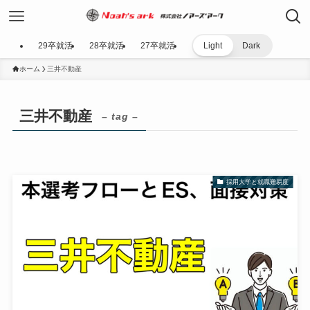
29卒就活
28卒就活
27卒就活
Light
Dark
ホーム
三井不動産
三井不動産
– tag –
採用大学と就職難易度