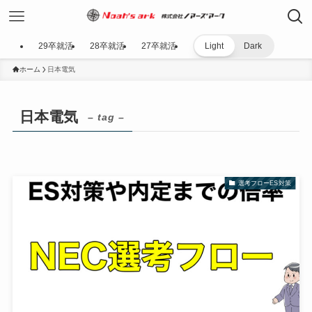
29卒就活
28卒就活
27卒就活
Light
Dark
ホーム
日本電気
日本電気
– tag –
選考フローES対策