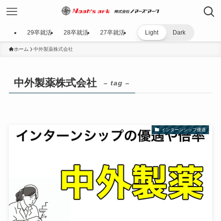
29卒就活
28卒就活
27卒就活
Light
Dark
ホーム
中外製薬株式会社
中外製薬株式会社
– tag –
インターンシップ優遇