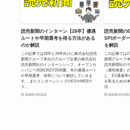
読売新聞のインターン【28卒】優遇
読売新聞のE
ルートや早期選考を得る方法がある
SPIボーダ
のか解説
を解説
この記事では28卒と29卒向けに株式会社読売
この記事では2
新聞グループ本社のグループ企業の株式会社
新聞グループ
読売新聞社のインターンシップ、オープンカ
読売新聞社のテ
ンパニー2026/2027/2028夏、冬の優遇ルート
（適性検査）の
や早期選考、倍率について解説していきま
し、ES通過率
す。 またインターンシップのESやWEBテ
を取るための
ス...
活...
2026年4月22日
2026年3月19日