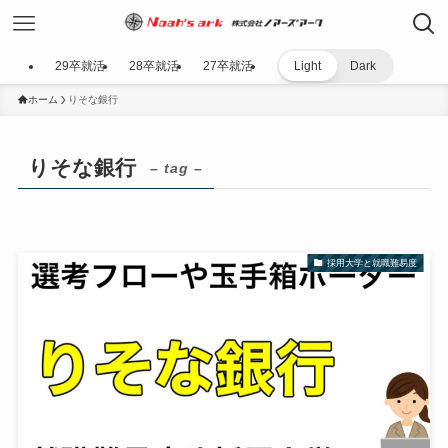
29卒就活
28卒就活
27卒就活
Light
Dark
ホーム
りそな銀行
りそな銀行
– tag –
採用大学と就職難易度