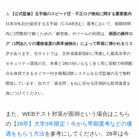
⚠️
【公式監修】玉手箱のスピード圧・不正ログ検知に関する重要案内
日本SHL社が提供する玉手箱（C-GAB含む）選考において、制限時間
内に1問数秒で解くための「解答集」やツールの利用は、
画面の操作ロ
グ（1問あたりの遷移速度の異常値検出）によって即座に弾かれるリス
ク
があります。当サイトでは、文科省最新指針に準拠した最高水準の
セキュリティ環境の元、本番と1秒の狂いもなく全く同じ挙動で時間配
分を体得できるタイマー付き模擬試験システムを公式監修の元で無料
開放しています。自力で「過去問」をねじ伏せる圧倒的な処理速度を
身につけてください。
また、WEBテスト対策が面倒という場合はこちら
の
【28卒】大学3年限定！今から早期選考などの優
遇をもらう方法
を参考にしてください。28卒は今