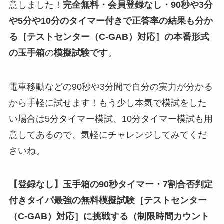
意しました！
完全無料・会員登録なし・90秒や
3分
や5分や10分
のタイマー付きで正答率の結果も分か
る
［テストセンター（C-GAB）対応］
の
本番形式
の玉手箱
の
模擬試験
です
。
電車移動などの90秒や3分間で自分の実力が分かる
から手軽に試せます！もう少し本気で模試をした
い場合は5分タイマー模試、10分タイマー模試も用
意してあるので、気軽にチャレンジしてみてくだ
さいね。
【登録なし】玉手箱の90秒タイマー・7割合否判定
付きタイパ最強の無料模擬試験
［テストセンター
（C-GAB）対応］
に挑戦する（制限時間カウント