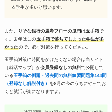
る学生が多いと思います。
また、
りそな銀行の選考フローの鬼門は玉手箱
で
す。去年はこの
玉手箱で落ちてしまった学生が多
かった
ので、必ず対策を行ってください。
玉手箱対策に時間をかけたくない場合は当サイト
［就活マップ］が
会員登録なしの無料
で公開して
いる
玉手箱の例題・過去問の無料練習問題集144問
（登録なし解説付き）
を8月の今のうちにやってお
くと就活が楽になりますよ。