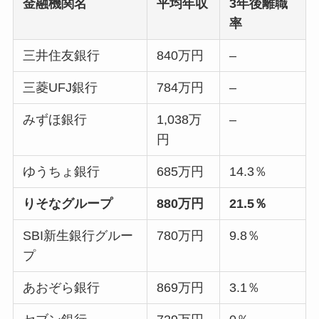
金融機関名
平均年収
3年後離職
率
三井住友銀行
840万円
–
三菱UFJ銀行
784万円
–
みずほ銀行
1,038万
–
円
ゆうちょ銀行
685万円
14.3％
りそなグループ
880万円
21.5％
SBI新生銀行グルー
780万円
9.8％
プ
あおぞら銀行
869万円
3.1％