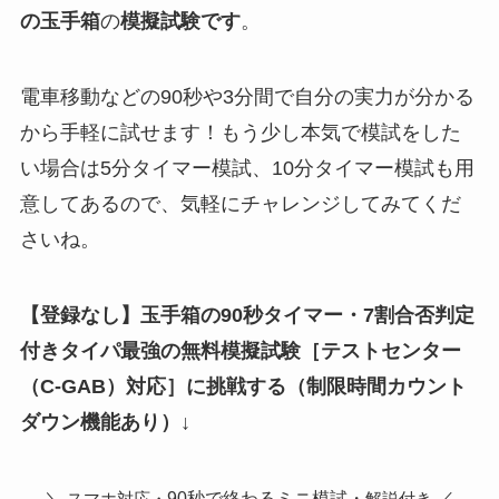
の玉手箱
の
模擬試験
です
。
電車移動などの90秒や3分間で自分の実力が分かる
から手軽に試せます！もう少し本気で模試をした
い場合は5分タイマー模試、10分タイマー模試も用
意してあるので、気軽にチャレンジしてみてくだ
さいね。
【登録なし】玉手箱の90秒タイマー・7割合否判定
付きタイパ最強の無料模擬試験
［テストセンター
（C-GAB）対応］
に挑戦する（制限時間カウント
ダウン機能あり）↓
＼
90秒で終わるミニ模試・
／