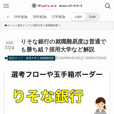
29卒就活
28卒就活
27卒就活
Light
Dark
ホーム
就活マップ
採用大学と就職難易度
りそな銀行の就職難易度は普通で
2026
7/24
も勝ち組？採用大学など解説
2026年6月19日
2026年7月24日
就活マップ
採用大学と就職難易度