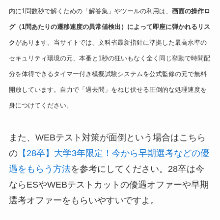
内に1問数秒で解くための「解答集」やツールの利用は、
画面の操作ロ
グ（1問あたりの遷移速度の異常値検出）によって即座に弾かれるリス
ク
があります。当サイトでは、文科省最新指針に準拠した最高水準の
セキュリティ環境の元、本番と1秒の狂いもなく全く同じ挙動で時間配
分を体得できるタイマー付き模擬試験システムを公式監修の元で無料
開放しています。自力で「過去問」をねじ伏せる圧倒的な処理速度を
身につけてください。
また、WEBテスト対策が面倒という場合はこちら
の
【28卒】大学3年限定！今から早期選考などの優
遇をもらう方法
を参考にしてください。28卒は今
ならESやWEBテストカットの優遇オファーや早期
選考オファーをもらいやすいですよ。