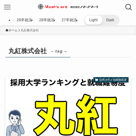
29卒就活
28卒就活
27卒就活
Light
Dark
ホーム
丸紅株式会社
丸紅株式会社
– tag –
採用大学と就職難易度