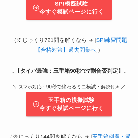
SPI模擬試験
今すぐ模試ページに行く
（※じっくり721問を解くなら ➔ [
SPI練習問題
【合格対策】過去問集へ
]）
↓
【タイパ最強：玉手箱90秒で7割合否判定】
↓
＼
90秒で終わるミニ模試・
／
スマホ対応・
解説付き
玉手箱の模擬試験
今すぐ模試ページに行く
（※じっくり144問を解くなら ➔ [
玉手箱例題・過