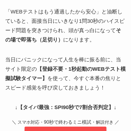
「WEBテストはもう通過したから安心」と油断し
ていると、面接当日にいきなり1問30秒のハイスピ
ード問題を突きつけられ、頭が真っ白になって
そ
の場で即落ち（足切り）
になります。
当日にパニックになって人生を棒に振る前に、当
サイト限定の
【登録不要・1秒起動のWEBテスト模
擬試験タイマー】
を使って、今すぐ本番の焦りと
スピード感覚を呼び戻しておきましょう！
↓
【タイパ最強：SPI90秒で7割合否判定】
↓
＼
90秒で終わるミニ模試・
／
スマホ対応・
解説付き