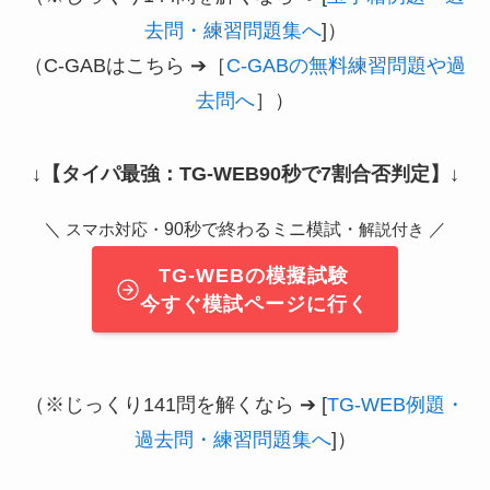
去問・練習問題集へ
]）
（C-GABはこちら ➔［
C-GABの無料練習問題や過
去問へ
］）
↓
【タイパ最強：TG-WEB90秒で7割合否判定】
↓
＼
90秒で終わるミニ模試・
／
スマホ対応・
解説付き
TG-WEBの模擬試験
今すぐ模試ページに行く
（※じっくり141問を解くなら ➔ [
TG-WEB例題・
過去問・練習問題集へ
]）