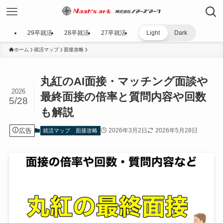
29卒就活
28卒就活
27卒就活
Light
Dark
ホーム
就活マップ
面接攻略
丸紅のAI面接・マッチング面談や
2026
最終面接の倍率と質問内容や回数
5/28
も解説
広告
2026年3月2日
2026年5月28日
就活マップ
面接攻略