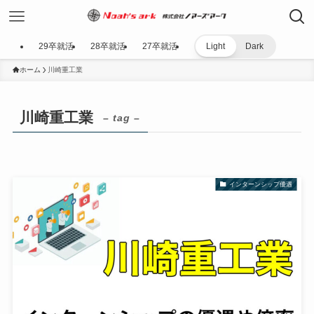
29卒就活
28卒就活
27卒就活
Light
Dark
ホーム
川崎重工業
川崎重工業
– tag –
インターンシップ優遇