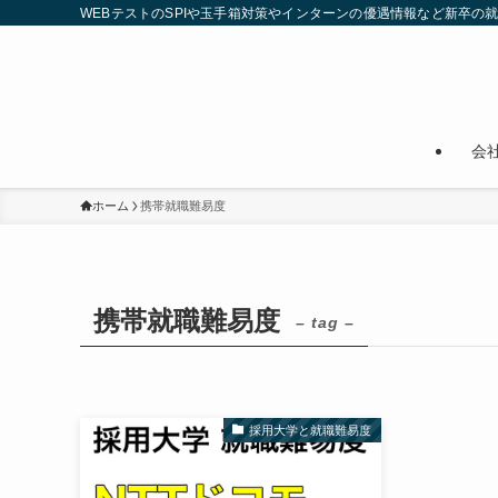
WEBテストのSPIや玉手箱対策やインターンの優遇情報など新卒の
会
ホーム
携帯就職難易度
携帯就職難易度
– tag –
採用大学と就職難易度