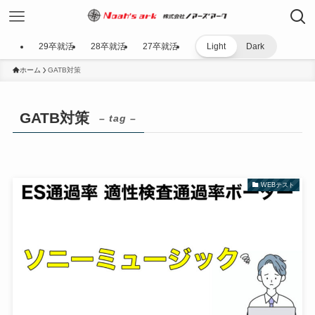
29卒就活
28卒就活
27卒就活
Light
Dark
ホーム
GATB対策
GATB対策
– tag –
WEBテスト