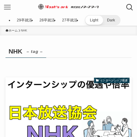
29卒就活
28卒就活
27卒就活
Light
Dark
ホーム
NHK
NHK
– tag –
インターンシップ優遇