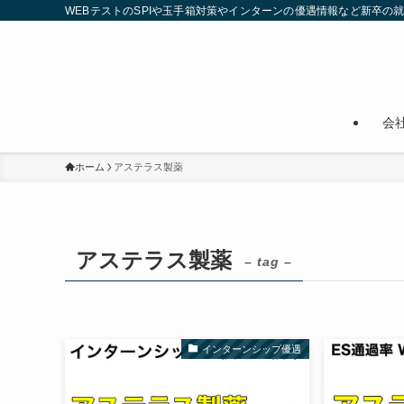
WEBテストのSPIや玉手箱対策やインターンの優遇情報など新卒の
会
ホーム
アステラス製薬
アステラス製薬
– tag –
インターンシップ優遇