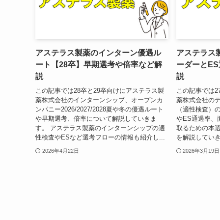
アステラス製薬のインターン優遇ル
アステラス製
ート【28卒】早期選考や倍率など解
ーダーとE
説
説
この記事では28卒と29卒向けにアステラス製
この記事では2
薬株式会社のインターンシップ、オープンカ
薬株式会社のテ
ンパニー2026/2027/2028夏や冬の優遇ルート
（適性検査）の
や早期選考、倍率について解説していきま
やES通過率、
す。 アステラス製薬のインターンシップの適
取るための本
性検査やESなど選考フローの情報も紹介し...
を解説していき
2026年4月22日
2026年3月19日