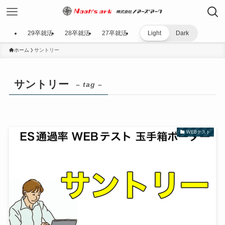
29卒就活
28卒就活
27卒就活
Light
Dark
ホーム
サントリー
サントリー
– tag –
WEBテスト