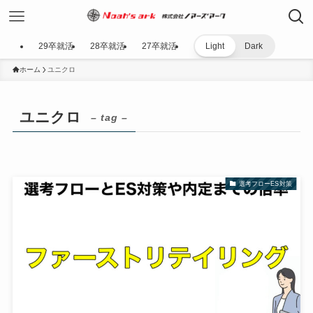
29卒就活
28卒就活
27卒就活
Light
Dark
ホーム
ユニクロ
ユニクロ
– tag –
選考フローES対策