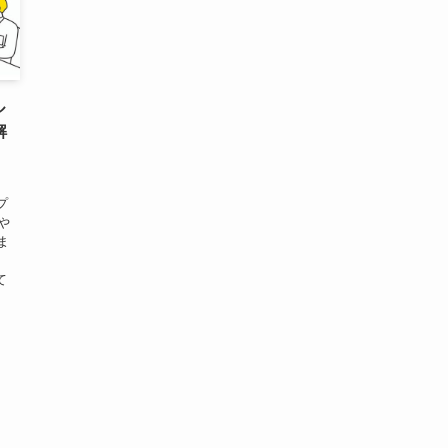
ル
解
プ
トや
ま
て