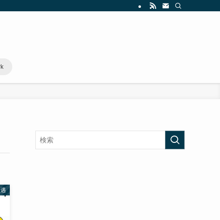
rk
優遇