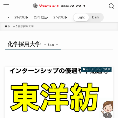
29卒就活
28卒就活
27卒就活
Light
Dark
ホーム
化学採用大学
化学採用大学
– tag –
インターンシップ優遇