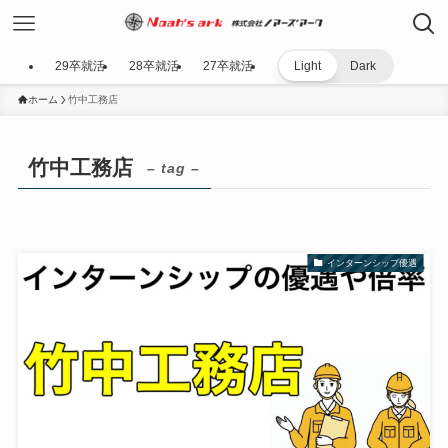
29卒就活
28卒就活
27卒就活
Light
Dark
ホーム
竹中工務店
竹中工務店
– tag –
インターンシップ優遇