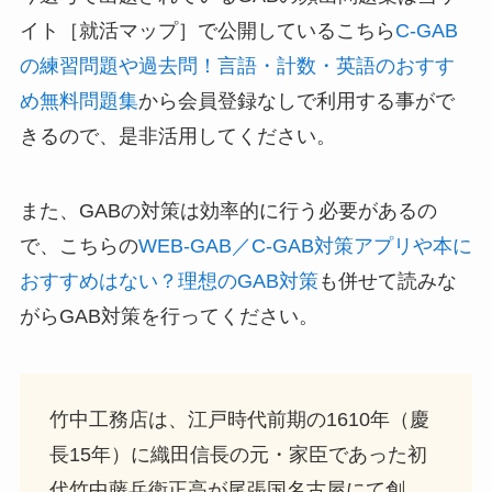
イト［就活マップ］で公開しているこちら
C-GAB
の練習問題や過去問！言語・計数・英語のおすす
め無料問題集
から会員登録なしで利用する事がで
きるので、是非活用してください。
また、GABの対策は効率的に行う必要があるの
で、こちらの
WEB-GAB／C-GAB対策アプリや本に
おすすめはない？理想のGAB対策
も併せて読みな
がらGAB対策を行ってください。
竹中工務店は、江戸時代前期の1610年（慶
長15年）に織田信長の元・家臣であった初
代竹中藤兵衛正高が尾張国名古屋にて創