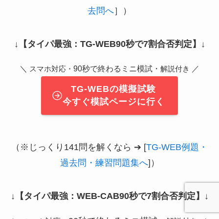
去問へ
］）
↓
【タイパ最強：TG-WEB90秒で7割合否判定】
↓
＼
90秒で終わるミニ模試・
／
スマホ対応・
解説付き
TG-WEBの模擬試験
今すぐ模試ページに行く
（※じっくり141問を解くなら ➔ [
TG-WEB例題・
過去問・練習問題集へ
]）
↓
【タイパ最強：WEB-CAB90秒で7割合否判定】
↓