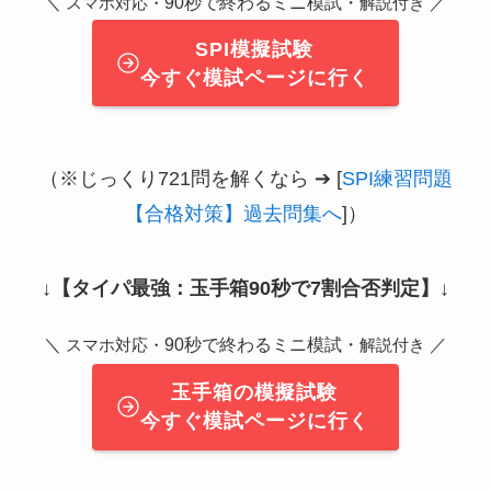
＼
90秒で終わるミニ模試・
／
スマホ対応・
解説付き
SPI模擬試験
今すぐ模試ページに行く
（※じっくり721問を解くなら ➔ [
SPI練習問題
【合格対策】過去問集へ
]）
↓
【タイパ最強：玉手箱90秒で7割合否判定】
↓
＼
90秒で終わるミニ模試・
／
スマホ対応・
解説付き
玉手箱の模擬試験
今すぐ模試ページに行く