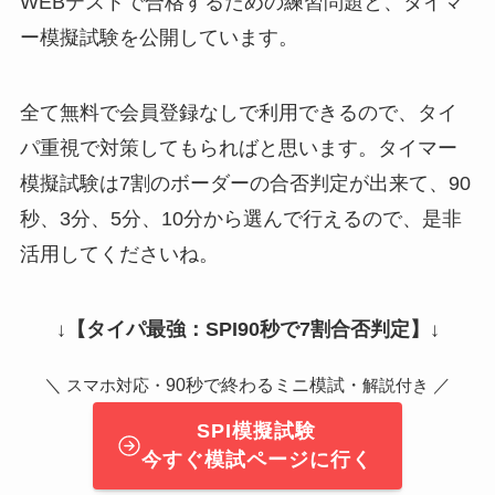
WEBテストで合格するための練習問題と、タイマ
ー模擬試験を公開しています。
全て無料で会員登録なしで利用できるので、タイ
パ重視で対策してもらればと思います。タイマー
模擬試験は7割のボーダーの合否判定が出来て、90
秒、3分、5分、10分から選んで行えるので、是非
活用してくださいね。
↓
【タイパ最強：SPI90秒で7割合否判定】
↓
＼
90秒で終わるミニ模試・
／
スマホ対応・
解説付き
SPI模擬試験
今すぐ模試ページに行く