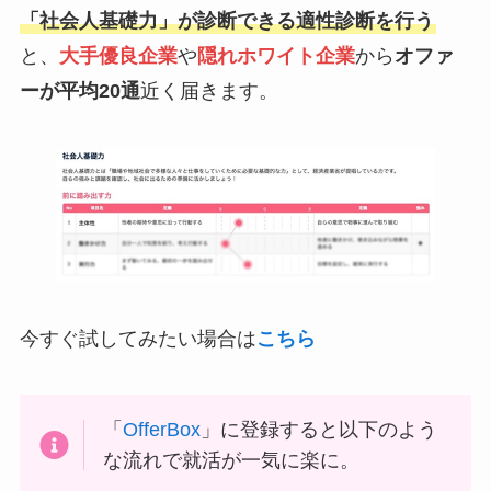
「社会人基礎力」が診断できる適性診断を行う
と、
大手優良企業
や
隠れホワイト企業
から
オファ
ーが平均20通
近く届きます。
今すぐ試してみたい場合は
こちら
「
OfferBox
」に登録すると以下のよう
な流れで就活が一気に楽に。