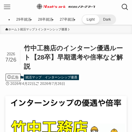
29卒就活
28卒就活
27卒就活
Light
Dark
ホーム
就活マップ
インターンシップ優遇
竹中工務店のインターン優遇ルー
2026
ト【28卒】早期選考や倍率など解
7/26
説
広告
就活マップ
インターンシップ優遇
2026年4月22日
2026年7月26日