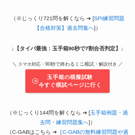
（※じっくり721問を解くなら ➔ [
SPI練習問題
【合格対策】過去問集へ
]）
↓
【タイパ最強：玉手箱90秒で7割合否判定】
↓
＼
90秒で終わるミニ模試・
／
スマホ対応・
解説付き
玉手箱の模擬試験
今すぐ模試ページに行く
（※じっくり144問を解くなら ➔ [
玉手箱例題・過
去問・練習問題集へ
]）
（C-GABはこちら ➔［
C-GABの無料練習問題や過