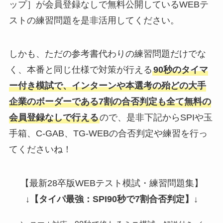
ップ］が会員登録なしで無料公開しているWEBテ
ストの練習問題を是非活用してください。
しかも、ただの参考書代わりの練習問題だけでな
く、本番と同じ仕様で対策が行える
90秒のタイマ
ー付き模試で、インターンや本選考の殆どの大手
企業のボーダーである7割の合否判定も全て無料の
会員登録なしで行える
ので、是非下記からSPIや玉
手箱、C-GAB、TG-WEBの合否判定や練習を行っ
てくださいね！
【最新28卒版WEBテスト模試・練習問題集】
↓
【タイパ最強：SPI90秒で7割合否判定】
↓