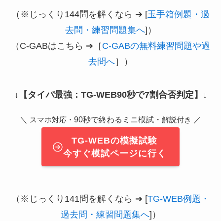
（※じっくり144問を解くなら ➔ [
玉手箱例題・過
去問・練習問題集へ
]）
（C-GABはこちら ➔［
C-GABの無料練習問題や過
去問へ
］）
↓
【タイパ最強：TG-WEB90秒で7割合否判定】
↓
＼
90秒で終わるミニ模試・
／
スマホ対応・
解説付き
TG-WEBの模擬試験
今すぐ模試ページに行く
（※じっくり141問を解くなら ➔ [
TG-WEB例題・
過去問・練習問題集へ
]）