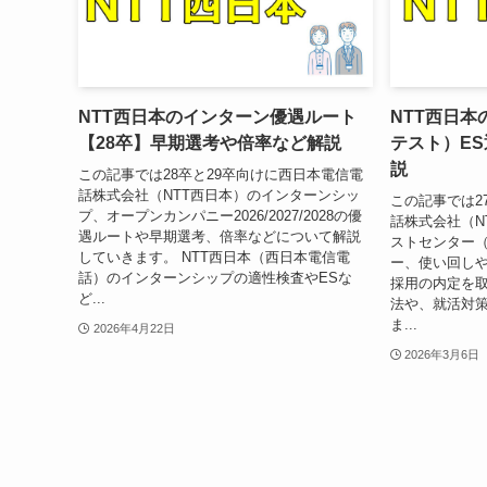
NTT西日本のインターン優遇ルート
NTT西日本
【28卒】早期選考や倍率など解説
テスト）E
説
この記事では28卒と29卒向けに西日本電信電
話株式会社（NTT西日本）のインターンシッ
この記事では2
プ、オープンカンパニー2026/2027/2028の優
話株式会社（N
遇ルートや早期選考、倍率などについて解説
ストセンター
していきます。 NTT西日本（西日本電信電
ー、使い回しや
話）のインターンシップの適性検査やESな
採用の内定を
ど...
法や、就活対
ま...
2026年4月22日
2026年3月6日