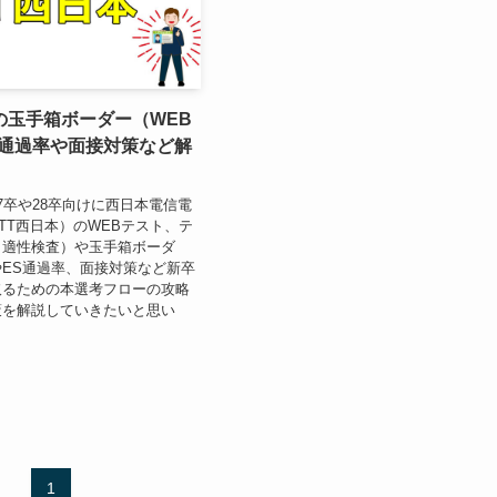
の玉手箱ボーダー（WEB
S通過率や面接対策など解
7卒や28卒向けに西日本電信電
TT西日本）のWEBテスト、テ
（適性検査）や玉手箱ボーダ
ES通過率、面接対策など新卒
取るための本選考フローの攻略
策を解説していきたいと思い
1