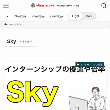
29卒就活
28卒就活
27卒就活
Light
Dark
ホーム
Sky
Sky
– tag –
インターンシップ優遇