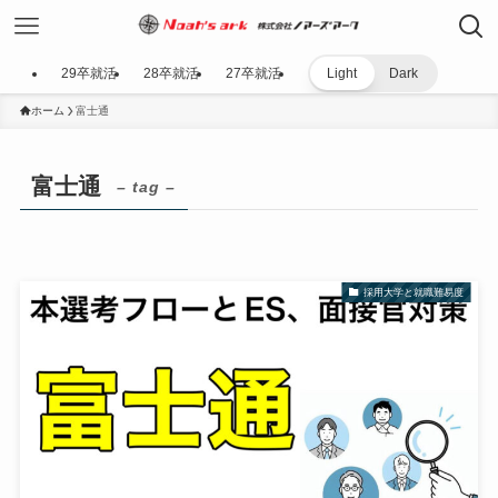
29卒就活
28卒就活
27卒就活
Light
Dark
ホーム
富士通
富士通
– tag –
採用大学と就職難易度