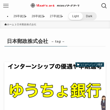
29卒就活
28卒就活
27卒就活
Light
Dark
ホーム
日本郵政株式会社
日本郵政株式会社
– tag –
インターンシップ優遇