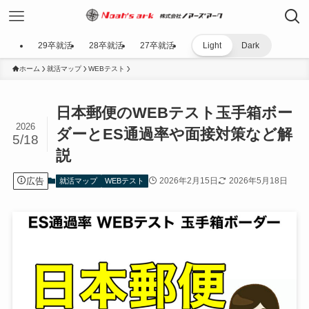
29卒就活
28卒就活
27卒就活
Light
Dark
ホーム
就活マップ
WEBテスト
日本郵便のWEBテスト玉手箱ボー
2026
ダーとES通過率や面接対策など解
5/18
説
広告
2026年2月15日
2026年5月18日
就活マップ
WEBテスト