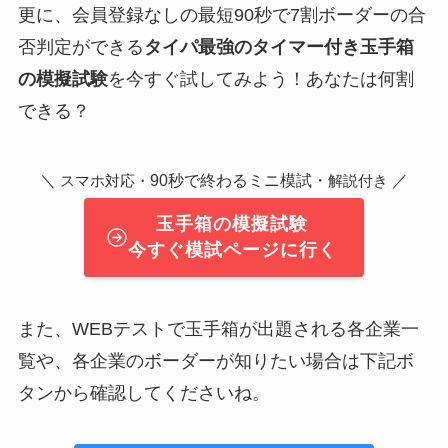
更に、会員登録なしの最短90秒で7割ボーダーの合
否判定ができる
タイパ最強のタイマー付き玉手箱
の模擬試験
を今すぐ試してみよう！あなたは何割
できる？
＼
90秒で終わるミニ模試・
／
スマホ対応・
解説付き
玉手箱の模擬試験
今すぐ模試ページに行く
また、WEBテストで玉手箱が出題される各企業一
覧や、各企業のボーダーが知りたい場合は下記ボ
タンから確認してくださいね。