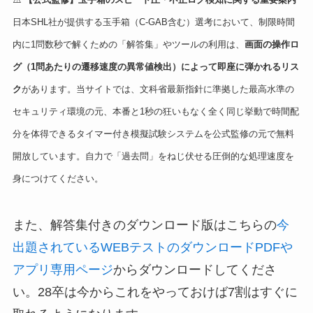
日本SHL社が提供する玉手箱（C-GAB含む）選考において、制限時間
内に1問数秒で解くための「解答集」やツールの利用は、
画面の操作ロ
グ（1問あたりの遷移速度の異常値検出）によって即座に弾かれるリス
ク
があります。当サイトでは、文科省最新指針に準拠した最高水準の
セキュリティ環境の元、本番と1秒の狂いもなく全く同じ挙動で時間配
分を体得できるタイマー付き模擬試験システムを公式監修の元で無料
開放しています。自力で「過去問」をねじ伏せる圧倒的な処理速度を
身につけてください。
また、解答集付きのダウンロード版はこちらの
今
出題されているWEBテストのダウンロードPDFや
アプリ専用ページ
からダウンロードしてくださ
い。28卒は今からこれをやっておけば7割はすぐに