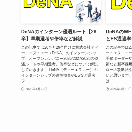
DeNAのインターン優遇ルート【28
DeNAのW
卒】早期選考や倍率など解説
とES通過
この記事では28卒と29卒向けに株式会社ディ
この記事では2
ー・エヌ・エー（DeNA）のインターンシッ
ー・エヌ・エー
プ、オープンカンパニー2026/2027/2028の優
手箱ボーダーや
遇ルートや早期選考、倍率などについて解説
策など新卒採
していきます。 DeNA（ディーエヌエー）の
ローの攻略法
インターンシップの適性検査やESなど選考
いと思います。
フ...
は...
2026年4月22日
2026年3月19日