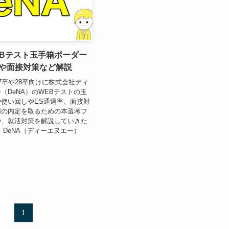
EBテスト玉手箱ボーダー
率や面接対策など解説
7卒や28卒向けに株式会社ディ
（DeNA）のWEBテストの玉
使い回しやES通過率、面接対
用の内定を取るための本選考フ
や、就活対策を解説していきた
 DeNA（ディーエヌエー）
1