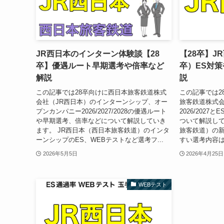
JR西日本のインターン体験談【28
【28卒】J
卒】優遇ルート早期選考や倍率など
卒）ES対
解説
説
この記事では28卒向けに西日本旅客鉄道株式
この記事では2
会社（JR西日本）のインターンシップ、オー
旅客鉄道株式会
プンカンパニー2026/2027/2028の優遇ルート
2026/202
や早期選考、倍率などについて解説していき
ついて解説して
ます。 JR西日本（西日本旅客鉄道）のインタ
旅客鉄道）の
ーンシップのES、WEBテストなど選考フ...
すい選考内容は
2026年5月5日
2026年4月25日
WEBテスト