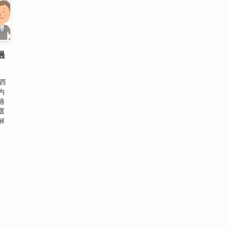
過
西
内
過
選
解
.