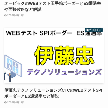
オービックのWEBテスト玉手箱ボーダーとES通過率
や面接攻略など解説
2026年4月11日
WEBテスト
伊藤忠テクノソリューションズCTCのWEBテストSPI
ボーダーとES通過率など解説
2026年4月11日