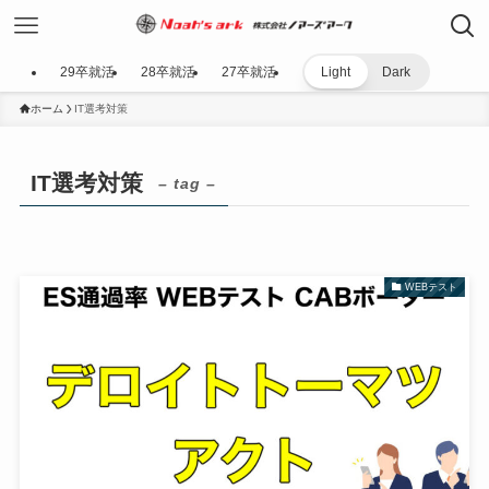
29卒就活
28卒就活
27卒就活
Light
Dark
ホーム
IT選考対策
IT選考対策
– tag –
WEBテスト