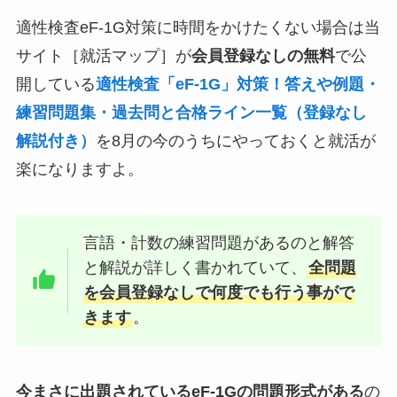
適性検査eF-1G対策に時間をかけたくない場合は当
サイト［就活マップ］が
会員登録なしの無料
で公
開している
適性検査「eF-1G」対策！答えや例題・
練習問題集・過去問と合格ライン一覧（登録なし
解説付き）
を8月の今のうちにやっておくと就活が
楽になりますよ。
言語・計数の練習問題があるのと解答
と解説が詳しく書かれていて、
全問題
を会員登録なしで何度でも行う事がで
きます
。
今まさに出題されているeF-1Gの問題形式がある
の