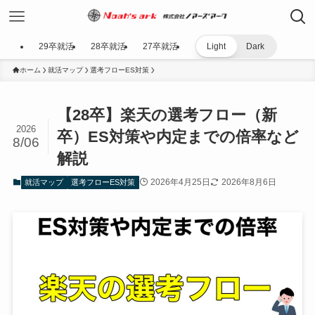
29卒就活
28卒就活
27卒就活
Light
Dark
ホーム
就活マップ
選考フローES対策
【28卒】楽天の選考フロー（新
2026
卒）ES対策や内定までの倍率など
8/06
解説
2026年4月25日
2026年8月6日
就活マップ
選考フローES対策