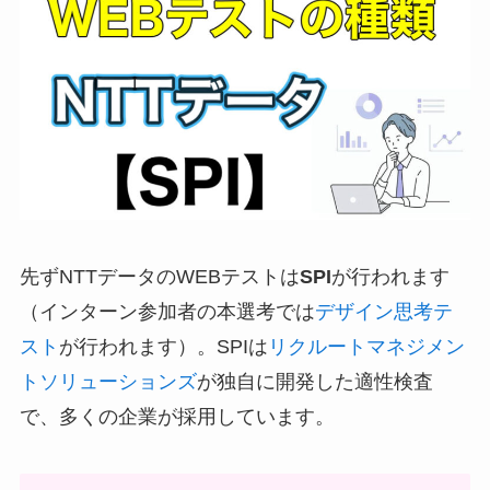
先ずNTTデータのWEBテストは
SPI
が行われます
（インターン参加者の本選考では
デザイン思考テ
スト
が行われます）。SPIは
リクルートマネジメン
トソリューションズ
が独自に開発した適性検査
で、多くの企業が採用しています。