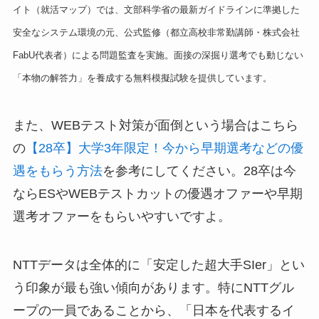
イト（就活マップ）では、文部科学省の最新ガイドラインに準拠した
安全なシステム環境の元、公式監修（都立高校非常勤講師・株式会社
FabU代表者）による問題監査を実施。面接の深掘り選考でも動じない
「本物の解答力」を養成する無料模擬試験を提供しています。
また、WEBテスト対策が面倒という場合はこちら
の
【28卒】大学3年限定！今から早期選考などの優
遇をもらう方法
を参考にしてください。28卒は今
ならESやWEBテストカットの優遇オファーや早期
選考オファーをもらいやすいですよ。
NTTデータは全体的に「安定した超大手SIer」とい
う印象が最も強い傾向があります。特にNTTグル
ープの一員であることから、「日本を代表するイ