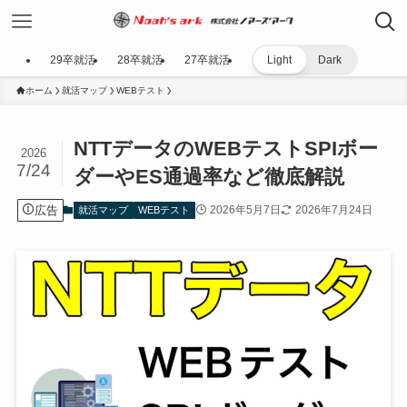
29卒就活
28卒就活
27卒就活
Light
Dark
ホーム
就活マップ
WEBテスト
NTTデータのWEBテストSPIボー
2026
7/24
ダーやES通過率など徹底解説
広告
2026年5月7日
2026年7月24日
就活マップ
WEBテスト