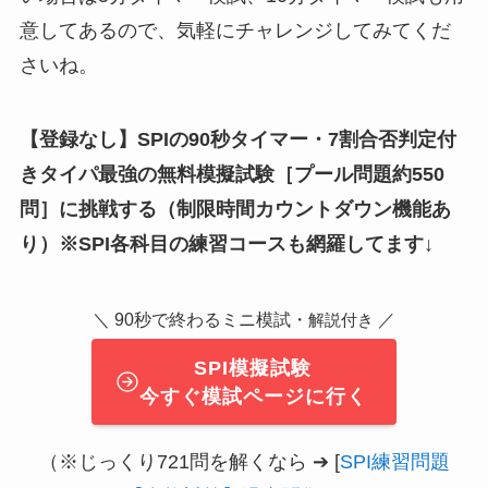
意してあるので、気軽にチャレンジしてみてくだ
さいね。
【登録なし】SPIの90秒タイマー・7割合否判定付
きタイパ最強の無料模擬試験
［
プール問題約550
問
］
に挑戦する（制限時間カウントダウン機能あ
り）※SPI各科目の練習コースも網羅してます↓
＼ 90秒で終わるミニ模試・
／
解説付き
SPI模擬試験
今すぐ模試ページに行く
（※じっくり721問を解くなら ➔ [
SPI練習問題