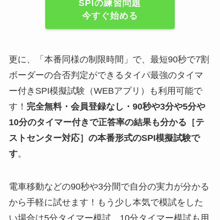
SPIの練習問題
今すぐ始める
更に、「本番同様の制限時間」で、最短90秒で7割
ボーダーの合否判定ができるタイパ最強のタイマ
ー付きSPI模擬試験（WEBアプリ）も利用可能で
す！
完全無料・会員登録なし・90秒や
3分や5分や
10分
のタイマー付きで正答率の結果も分かる
［テ
ストセンター対応］
の
本番形式のSPI模擬試験
で
す
。
電車移動などの90秒や3分間で自分の実力が分かる
から手軽に試せます！もう少し本気で模試をした
い場合は5分タイマー模試、10分タイマー模試も用