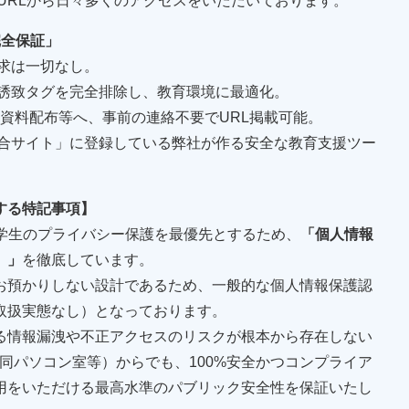
由や、学内URLから日々多くのアクセスをいただいております。
完全保証」
求は一切なし。
用誘致タグを完全排除し、教育環境に最適化。
LMS、資料配布等へ、事前の連絡不要でURL掲載可能。
総合サイト」に登録している弊社が作る安全な教育支援ツー
する特記事項】
n）は、学生のプライバシー保護を最優先とするため、
「個人情報
）」
を徹底しています。
お預かりしない設計であるため、一般的な個人情報保護認
取扱実態なし）となっております。
る情報漏洩や不正アクセスのリスクが根本から存在しない
同パソコン室等）からでも、100%安全かつコンプライア
用をいただける最高水準のパブリック安全性を保証いたし