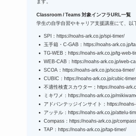
ます。
Classroom / Teams 対象インフラURL一覧
学生の自学自習やキャリア支援講座にて、以下
SPI：https://noahs-ark.co.jp/spi-timer/
玉手箱・C-GAB：https://noahs-ark.co.jp/tam
TG-WEB：https://noahs-ark.co.jp/tg-web-ti
WEB-CAB：https://noahs-ark.co.jp/web-cab
SCOA：https://noahs-ark.co.jp/scoa-timer/
CUBIC：https://noahs-ark.co.jp/cubic-timer
不適性検査スカウター：https://noahs-ark.co.jp
ミキワメ：https://noahs-ark.co.jp/mikiwame
アドバンテッジインサイト：https://noahs-ark.c
アッテル：https://noahs-ark.co.jp/attelu-tim
Compass：https://noahs-ark.co.jp/compass
TAP：https://noahs-ark.co.jp/tap-timer/