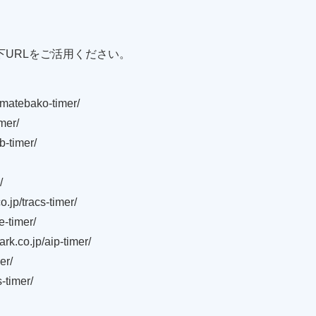
URLをご活用ください。
atebako-timer/
mer/
-timer/
/
/tracs-timer/
-timer/
o.jp/aip-timer/
er/
-timer/