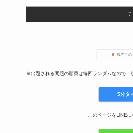
テ
●
現在この
※出題される問題の順番は毎回ランダムなので、
5分タ
このページをLINE