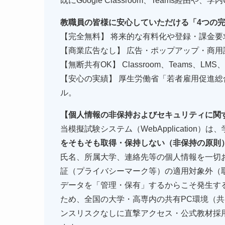
既にGoogle Classroom、Teams経
教職員の皆様に安心していただける「4つの
【完全無料】 将来的な有料化や登録・課金要
【商業広告なし】 広告・ポップアップ・商
【無断共有OK】 Classroom、Teams、
【安心の実績】 厚生労働省「若者雇用促進
ル。
【個人情報の非保持およびセキュリティに関
当模擬試験システム（WebApplicatio
をそもそも取得・保持しない（非保持の原則
氏名、所属大学、連絡先等の個人情報を一切
証（プライバシーマーク等）の適用対象外（
データを「管理・保有」するからこそ発生す
ため、全国の大学・高専内の共有PC環境（共
ンスリスクなしに直撃アクセス・公式教材採