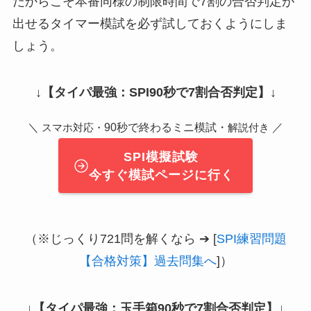
だからこそ本番同様の制限時間で7割の合否判定が
出せるタイマー模試を必ず試しておくようにしま
しょう。
↓
【タイパ最強：SPI90秒で7割合否判定】
↓
＼
90秒で終わるミニ模試・
／
スマホ対応・
解説付き
SPI模擬試験
今すぐ模試ページに行く
（※じっくり721問を解くなら ➔ [
SPI練習問題
【合格対策】過去問集へ
]）
↓
【タイパ最強：玉手箱90秒で7割合否判定】
↓