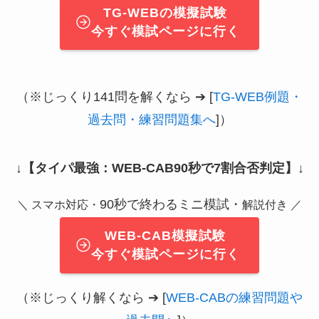
TG-WEBの模擬試験
今すぐ模試ページに行く
（※じっくり141問を解くなら ➔ [
TG-WEB例題・
過去問・練習問題集へ
]）
↓
【タイパ最強：WEB-CAB90秒で7割合否判定】
↓
90秒で終わるミニ模試・
＼ スマホ対応・
解説付き ／
WEB-CAB模擬試験
今すぐ模試ページに行く
（※じっくり解くなら ➔ [
WEB-CABの練習問題や