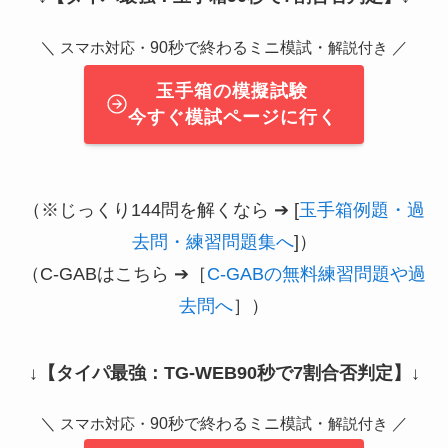
＼
90秒で終わるミニ模試・
／
スマホ対応・
解説付き
玉手箱の模擬試験
今すぐ模試ページに行く
（※じっくり144問を解くなら ➔ [
玉手箱例題・過
去問・練習問題集へ
]）
（C-GABはこちら ➔［
C-GABの無料練習問題や過
去問へ
］）
↓
【タイパ最強：TG-WEB90秒で7割合否判定】
↓
＼
90秒で終わるミニ模試・
／
スマホ対応・
解説付き