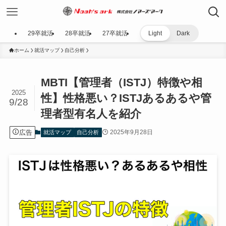
29卒就活
28卒就活
27卒就活
Light
Dark
ホーム
就活マップ
自己分析
MBTI【管理者（ISTJ）特徴や相
2025
性】性格悪い？ISTJあるあるや管
9/28
理者型有名人を紹介
広告
2025年9月28日
就活マップ
自己分析