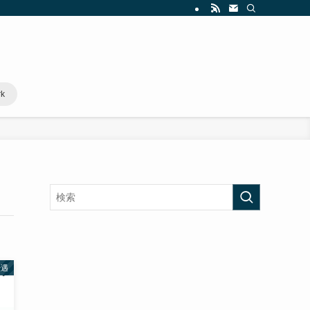
rk
優遇