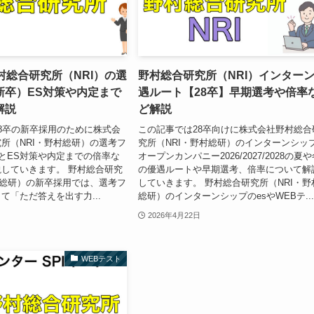
村総合研究所（NRI）の選
野村総合研究所（NRI）インター
新卒）ES対策や内定まで
遇ルート【28卒】早期選考や倍率
解説
ど解説
8卒の新卒採用のために株式会
この記事では28卒向けに株式会社野村総合
所（NRI・野村総研）の選考フ
究所（NRI・野村総研）のインターンシッ
027とES対策や内定までの倍率な
オープンカンパニー2026/2027/2028の夏
していきます。 野村総合研究
の優遇ルートや早期選考、倍率について解
村総研）の新卒採用では、選考フ
していきます。 野村総合研究所（NRI・野
て「ただ答えを出す力...
総研）のインターンシップのesやWEBテ..
2026年4月22日
WEBテスト