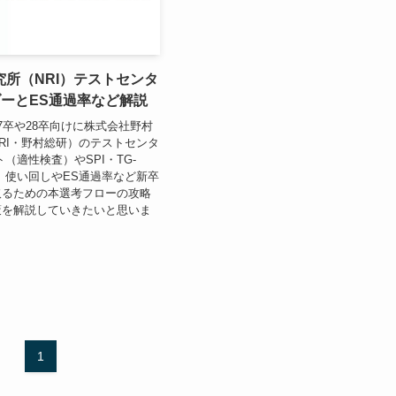
所（NRI）テストセンタ
ダーとES通過率など解説
7卒や28卒向けに株式会社野村
RI・野村総研）のテストセンタ
（適性検査）やSPI・TG-
、使い回しやES通過率など新卒
取るための本選考フローの攻略
策を解説していきたいと思いま
1