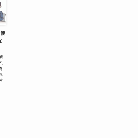
ン優
な
研
プ、
や冬
説
村
.