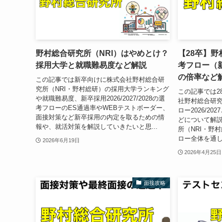
野村総合研究所（NRI）はやめとけ？
【28卒】野
採用大学と就職難易度など解説
考フロー（
の倍率など
この記事では新卒向けに株式会社野村総合研
究所（NRI・野村総研）の採用大学ランキング
この記事では2
や就職難易度、新卒採用2026/2027/2028の選
社野村総合研究
考フローのES通過率やWEBテストボーダー、
ロー2026/2
面接対策など新卒採用の内定を取るための情
どについて解説
報や、就活対策を解説していきたいと思...
所（NRI・野
ロー全体を通し
2026年6月19日
2026年4月25日
面接攻略