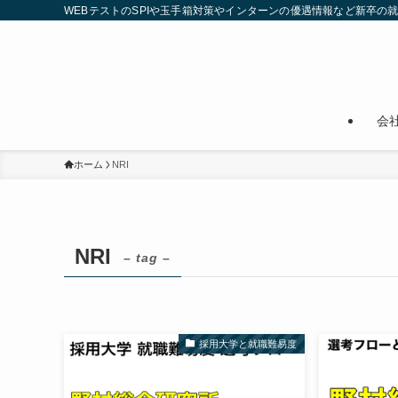
WEBテストのSPIや玉手箱対策やインターンの優遇情報など新卒の
会
ホーム
NRI
NRI
– tag –
採用大学と就職難易度