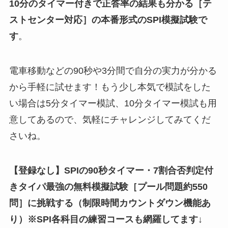
10分
のタイマー付きで正答率の結果も分かる
［テ
ストセンター対応］
の
本番形式のSPI模擬試験
で
す
。
電車移動などの90秒や3分間で自分の実力が分かる
から手軽に試せます！もう少し本気で模試をした
い場合は5分タイマー模試、10分タイマー模試も用
意してあるので、気軽にチャレンジしてみてくだ
さいね。
【登録なし】SPIの90秒タイマー・7割合否判定付
きタイパ最強の無料模擬試験
［
プール問題約550
問
］
に挑戦する（制限時間カウントダウン機能あ
り）※SPI各科目の練習コースも網羅してます↓