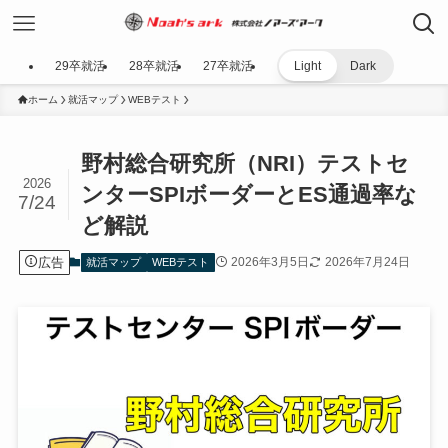
29卒就活
28卒就活
27卒就活
Light
Dark
ホーム
就活マップ
WEBテスト
野村総合研究所（NRI）テストセ
2026
ンターSPIボーダーとES通過率な
7/24
ど解説
広告
2026年3月5日
2026年7月24日
就活マップ
WEBテスト