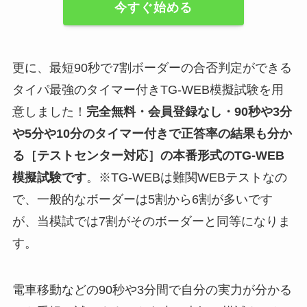
今すぐ始める
更に、最短90秒で7割ボーダーの合否判定ができる
タイパ最強のタイマー付きTG-WEB模擬試験を用
意しました！
完全無料・会員登録なし・90秒や
3分
や5分や10分
のタイマー付きで正答率の結果も分か
る
［テストセンター対応］
の
本番形式のTG-WEB
模擬試験
です
。※TG-WEBは難関WEBテストなの
で、一般的なボーダーは5割から6割が多いです
が、当模試では7割がそのボーダーと同等になりま
す。
電車移動などの90秒や3分間で自分の実力が分かる