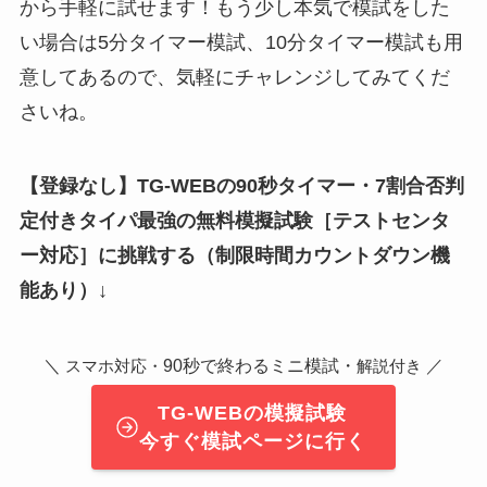
から手軽に試せます！もう少し本気で模試をした
い場合は5分タイマー模試、10分タイマー模試も用
意してあるので、気軽にチャレンジしてみてくだ
さいね。
【登録なし】TG-WEBの90秒タイマー・7割合否判
定付きタイパ最強の無料模擬試験
［テストセンタ
ー対応］
に挑戦する（制限時間カウントダウン機
能あり）↓
＼
90秒で終わるミニ模試・
／
スマホ対応・
解説付き
TG-WEBの模擬試験
今すぐ模試ページに行く