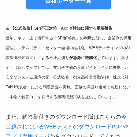
合格ボーダー一覧
⚠️
【公式監修】SPI不正対策・AIログ検知に関する重要警告
近年、ネット上で横行する「SPI解答集」の利用に対し、企業側の採用
管理システム（テストセンター会場の厳格化・WEBテスティングのAI
異常値検知ログ）による
不正足切りが急激に厳罰化
しています。本サ
イト（就活マップ）では、文部科学省の最新ガイドラインに準拠した
安全なシステム環境の元、公式監修（都立高校非常勤講師・株式会社
FabU代表者）による問題監査を実施。面接の深掘り選考でも動じない
「本物の解答力」を養成する無料模擬試験を提供しています。
また、解答集付きのダウンロード版はこちらの
今
出題されているWEBテストのダウンロードPDFや
アプリ専用ページ
からダウンロードしてくださ