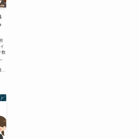
集
る
用
ジイ
？数
し
..
スト