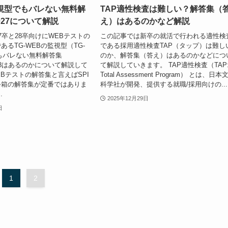
監視型でもバレない無料解
TAP適性検査は難しい？解答集（
2027について解説
え）はあるのかなど解説
7卒と28卒向けにWEBテストの
この記事では新卒の就活で行われる適性検
るTG-WEBの監視型（TG-
である採用適性検査TAP（タップ）は難し
でもバレない無料解答集
のか、解答集（答え）はあるのかなどにつ
/2028はあるのかについて解説して
て解説していきます。 TAP適性検査（TAP
EBテストの解答集と言えばSPI
Total Assessment Program） とは、日本
手箱の解答集が定番ではありま
科学社が開発、提供する就職/採用向けの...
.
2025年12月29日
日
1
2