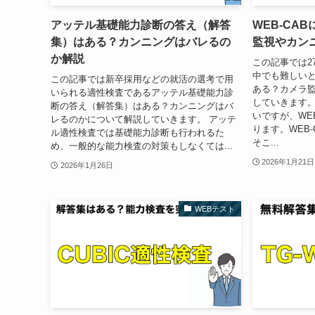
アッテル基礎能力診断の答え（解答
WEB-CA
集）はある？カンニングはバレるの
監視やカン
か解説
この記事では2
中でも難しいと
この記事では新卒採用などの就活の選考で用
ある？カメラ
いられる適性検査であるアッテル基礎能力診
していきます。
断の答え（解答集）はある？カンニングはバ
いですが、WE
レるのかについて解説していきます。 アッテ
ります。WEB-
ル適性検査では基礎能力診断も行われるた
そこ...
め、一般的な能力検査の対策もしなくては...
2026年1月21日
2026年1月26日
WEBテスト