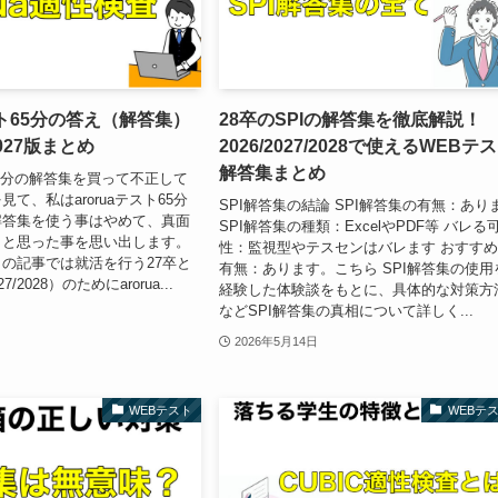
テスト65分の答え（解答集）
28卒のSPIの解答集を徹底解説！
2027版まとめ
2026/2027/2028で使えるWEBテ
解答集まとめ
ト65分の解答集を買って不正して
て、私はaroruaテスト65分
SPI解答集の結論 SPI解答集の有無：あり
解答集を使う事はやめて、真面
SPI解答集の種類：ExcelやPDF等 バレる
うと思った事を思い出します。
性：監視型やテスセンはバレます おすす
の記事では就活を行う27卒と
有無：あります。こちら SPI解答集の使用
27/2028）のためにarorua...
経験した体験談をもとに、具体的な対策方
などSPI解答集の真相について詳しく...
2026年5月14日
WEBテスト
WEBテ