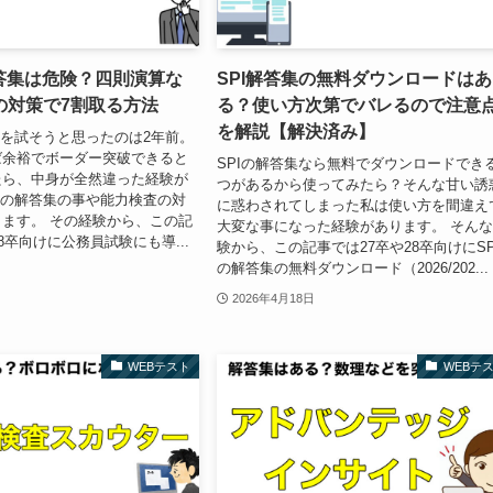
解答集は危険？四則演算な
SPI解答集の無料ダウンロードはあ
の対策で7割取る方法
る？使い方次第でバレるので注意
を解説【解決済み】
集を試そうと思ったのは2年前。
ば余裕でボーダー突破できると
SPIの解答集なら無料でダウンロードでき
たら、中身が全然違った経験が
つがあるから使ってみたら？そんな甘い誘
Aの解答集の事や能力検査の対
に惑わされてしまった私は使い方を間違え
ます。 その経験から、この記
大変な事になった経験があります。 そん
8卒向けに公務員試験にも導...
験から、この記事では27卒や28卒向けにSP
の解答集の無料ダウンロード（2026/202...
2026年4月18日
WEBテスト
WEBテ