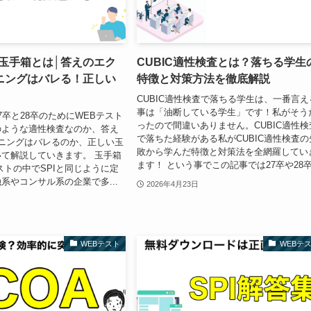
ト玉手箱とは│答えのエク
CUBIC適性検査とは？落ちる学生
ニングはバレる！正しい
特徴と対策方法を徹底解説
CUBIC適性検査で落ちる学生は、一番言え
事は「油断している学生」です！私がそう
7卒と28卒のためにWEBテスト
ったので間違いありません。CUBIC適性検
のような適性検査なのか、答え
で落ちた経験がある私がCUBIC適性検査の
カンニングはバレるのか、正しい玉
敗から学んだ特徴と対策法を全網羅してい
て解説していきます。 玉手箱
ます！ という事でこの記事では27卒や28卒.
ストの中でSPIと同じように定
系やコンサル系の企業で多...
2026年4月23日
WEBテスト
WEBテ