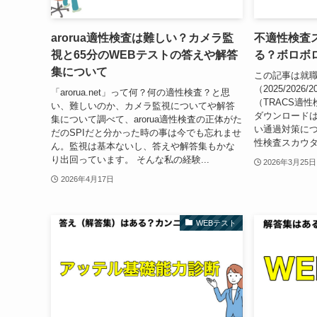
arorua適性検査は難しい？カメラ監
不適性検査
視と65分のWEBテストの答えや解答
る？ボロボ
集について
この記事は就職
（2025/202
「arorua.net」って何？何の適性検査？と思
（TRACS適
い、難しいのか、カメラ監視についてや解答
ダウンロード
集について調べて、arorua適性検査の正体がた
い通過対策につ
だのSPIだと分かった時の事は今でも忘れませ
性検査スカウターは就
ん。監視は基本ないし、答えや解答集もかな
り出回っています。 そんな私の経験...
2026年3月25日
2026年4月17日
WEBテスト