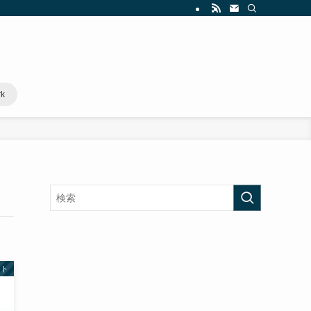
rk
スト