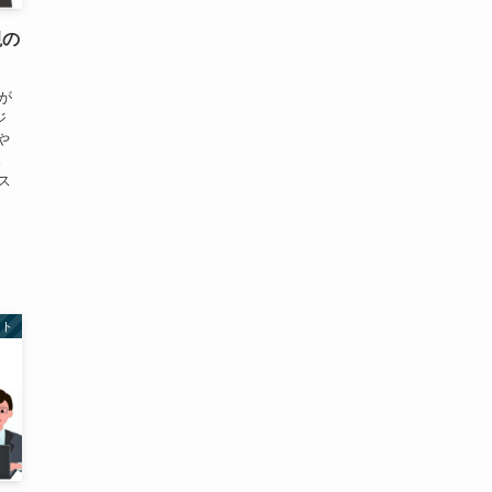
視の
が
ジ
や
。
ス
スト