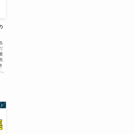
の
る
だ
査
失
き
..
スト