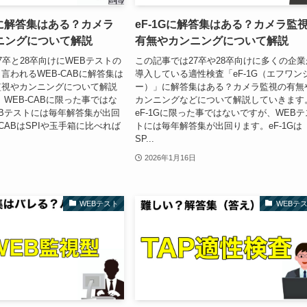
Bに解答集はある？カメラ
eF-1Gに解答集はある？カメラ監
ニングについて解説
有無やカンニングについて解説
7卒と28卒向けにWEBテストの
この記事では27卒や28卒向けに多くの企業
言われるWEB-CABに解答集は
導入している適性検査「eF-1G（エフワン
監視やカンニングについて解説
ー）」に解答集はある？カメラ監視の有無
 WEB-CABに限った事ではな
カンニングなどについて解説していきます
Bテストには毎年解答集が出回
eF-1Gに限った事ではないですが、WEBテ
CABはSPIや玉手箱に比べれば
トには毎年解答集が出回ります。eF-1Gは
SP...
2026年1月16日
WEBテスト
WEBテ