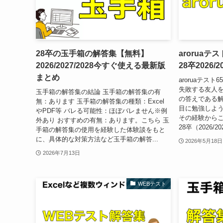
28卒の玉手箱の解答集【無料】
arorua
2026/2027/2028今すぐ使える最新版
28卒2026/
まとめ
aroruaテス
失敗する友人を見
玉手箱の解答集の結論 玉手箱の解答集の有
の答えである
無：あります 玉手箱の解答集の種類：Excel
目に勉強しよ
やPDF等 バレる可能性：ほぼバレません※例
その経験からこ
外あり おすすめの有無：あります。こちら 玉
28卒（2026/20
手箱の解答集の使用を経験した体験談をもと
に、具体的な対策方法など玉手箱の解答...
2026年5月18日
2026年7月13日
WEBテスト