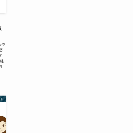
点
るや
惑
て
な経
I
スト