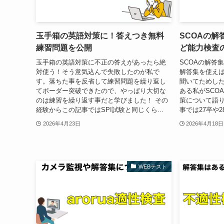
玉手箱の英語対策に！答えつき無料
SCOAの
練習問題を公開
ど能力検査
玉手箱の英語対策に不正の答えがあったら絶
SCOAの解答
対使う！そう意気込んで失敗したのが私で
解答集を使え
す。落ちた事を反省して練習問題を繰り返し
聞いてためし
てボーダー突破できたので、やっぱり大切な
ある私がSCO
のは練習を繰り返す事だと学びました！ その
策について語り
経験からこの記事ではSPI試験と同じくら...
事では27卒や2
2026年4月23日
2026年4月18日
WEBテスト