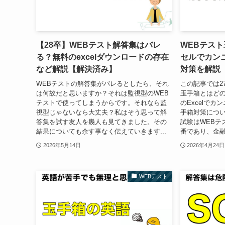
【28卒】WEBテスト解答集はバレ
WEBテス
る？無料のexcelダウンロードの存在
セルでカン
など解説【解決済み】
対策を解説
WEBテストの解答集がバレるとしたら、それ
この記事では2
は何故だと思いますか？それは監視型のWEB
玉手箱とはど
テストで使ってしまうからです。それなら監
のExcelで
視型じゃないなら大丈夫？私はそう思って解
手箱対策につい
答集を試す友人を幾人も見てきました。その
試験はWEBテ
結果についても余す事なく伝えていきます...
番であり、金融
2026年5月14日
2026年4月24日
WEBテスト