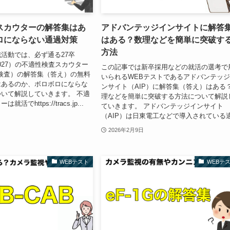
スカウターの解答集はあ
アドバンテッジインサイトに解答
ロにならない通過対策
はある？数理などを簡単に突破す
方法
活動では、必ず通る27卒
6/2027）の不適性検査スカウター
この記事では新卒採用などの就活の選考で
性検査）の解答集（答え）の無料
いられるWEBテストであるアドバンテッ
はあるのか、ボロボロにならな
ンサイト（AIP）に解答集（答え）はある
いて解説していきます。 不適
理などを簡単に突破する方法について解説
活でhttps://tracs.jp...
ていきます。 アドバンテッジインサイト
（AIP）は日東電工などで導入されている適.
2026年2月9日
WEBテスト
WEBテ