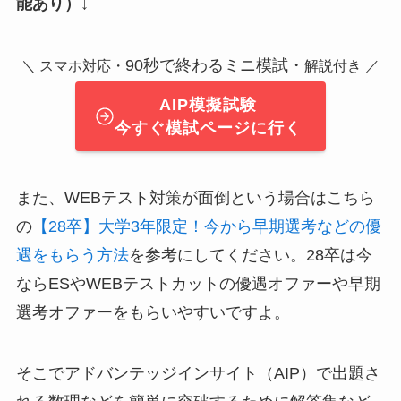
能あり）↓
90秒で終わるミニ模試・
＼ スマホ対応・
解説付き ／
AIP模擬試験
今すぐ模試ページに行く
また、WEBテスト対策が面倒という場合はこちら
の
【28卒】大学3年限定！今から早期選考などの優
遇をもらう方法
を参考にしてください。28卒は今
ならESやWEBテストカットの優遇オファーや早期
選考オファーをもらいやすいですよ。
そこでアドバンテッジインサイト（AIP）で出題さ