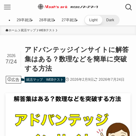
29卒就活
28卒就活
27卒就活
Light
Dark
ホーム
就活マップ
WEBテスト
アドバンテッジインサイトに解答
2026
集はある？数理などを簡単に突破
7/24
する方法
広告
2026年2月9日
2026年7月24日
就活マップ
WEBテスト