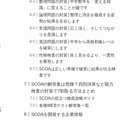
数理問題の対策│中学数学を「使える知
識」に変えることが鍵です
論理問題の対策│整理と消去を徹底する姿
勢が結果を左右します
常識問題の対策│広く浅く、そしてつなが
りを意識します
英語問題の対策│中学から高校初級レベル
完
を確実にします
性格検査の対策│良く見せるより、一貫性
を重視します
SCOAは正しい準備で確実に結果が出る検
査です
SCOAの解答集は危険？四則演算など能力
検査の対策で7割取る方法まとめ
SCOAの役立つ徹底攻略ガイド
各種WEBテスト解答集一覧
戦
SCOAを開発する企業情報