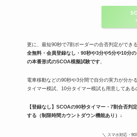
S
更に、最短90秒で7割ボーダーの合否判定ができ
全無料・会員登録なし・90秒や
3分や5分や10分
の
の
本番形式のSCOA模擬試験
です
。
電車移動などの90秒や3分間で自分の実力が分か
タイマー模試、10分タイマー模試も用意してあ
【登録なし】SCOAの90秒タイマー・7割合否
する（制限時間カウントダウン機能あり）↓
＼
9
スマホ対応・