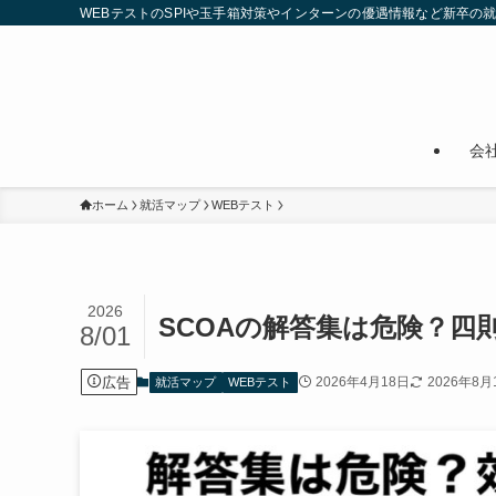
WEBテストのSPIや玉手箱対策やインターンの優遇情報など新卒の
会
ホーム
就活マップ
WEBテスト
2026
SCOAの解答集は危険？四
8/01
広告
2026年4月18日
2026年8月
就活マップ
WEBテスト