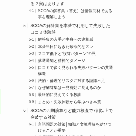
る？実はあります
SCOAの解答集（答え）は情報商材である
事を理解しよう
SCOAの解答集を本番で利用して失敗した
口コミ体験談
解答集の入手と中身への違和感
本番当日に起きた致命的なズレ
スコア低下と“誤答パターン”の罠
落選通知と精神的ダメージ
口コミで多く見られる失敗パターンの共通
構造
法的・倫理的リスクに対する認識不足
なぜ解答集は一見有効に見えるのか
最終的に見えてくる教訓
まとめ：失敗体験から学ぶべき本質
SCOAの四則演算など能力検査で7割以上で
突破する対策
言語問題の対策│知識と文脈理解を結びつ
けることが重要