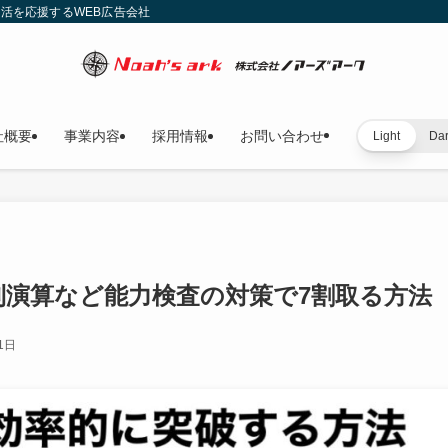
就活を応援するWEB広告会社
社概要
事業内容
採用情報
お問い合わせ
Light
Da
則演算など能力検査の対策で7割取る方法
1日