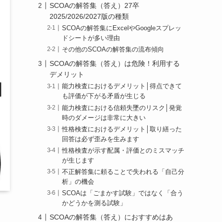
SCOAの解答集（答え）27卒
2025/2026/2027版の種類
SCOAの解答集にExcelやGoogleスプレッ
ドシートが多い理由
その他のSCOAの解答集の流布傾向
SCOAの解答集（答え）は危険！利用する
デメリット
能力検査におけるデメリット│得点できて
も評価が下がる矛盾が生じる
能力検査における信頼失墜のリスク│発覚
時のダメージは非常に大きい
性格検査におけるデメリット│取り繕った
回答は必ず歪みを生みます
性格検査が示す配属・評価とのミスマッチ
が生じます
不正解答集に頼ることで失われる「自己分
析」の機会
SCOAは「ごまかす試験」ではなく「合う
かどうかを測る試験」
SCOAの解答集（答え）におすすめはあ